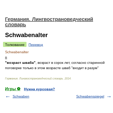
Германия. Лингвострановедческий
словарь
Schwabenalter
Толкование
Перевод
Schwabenalter
n
"возраст шваба"
, возраст в сорок лет, согласно старинной
поговорке только в этом возрасте шваб "входит в разум"
Германия. Лингвострановедческий словарь
.
2014
.
Игры ⚽
Нужна курсовая?
Schwaben
Schwabenspiegel