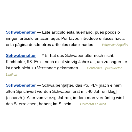
Schwabenalter
— Este artículo está huérfano, pues pocos o
ningún artículo enlazan aquí. Por favor, introduce enlaces hacia
esta página desde otros artículos relacionados …
Wikipedia Español
Schwabenalter
— * Er hat das Schwabenalter noch nicht. –
Kirchhofer, 93. Er ist noch nicht vierzig Jahre alt, um zu sagen: er
ist noch nicht zu Verstande gekommen …
Deutsches Sprichwörter-
Lexikon
Schwabenalter
— Schwa|ben|al|ter, das <o. Pl.> [nach einem
alten Sprichwort werden Schwaben erst mit 40 Jahren klug]
(scherzh.): Alter von vierzig Jahren, in dem man vernünftig wird:
das S. erreichen, haben; im S. sein …
Universal-Lexikon