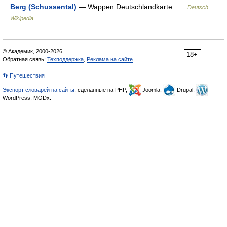
Berg (Schussental)
— Wappen Deutschlandkarte …
Deutsch
Wikipedia
© Академик, 2000-2026
18+
Обратная связь:
Техподдержка
,
Реклама на сайте
👣 Путешествия
Экспорт словарей на сайты
, сделанные на PHP,
Joomla,
Drupal,
WordPress, MODx.